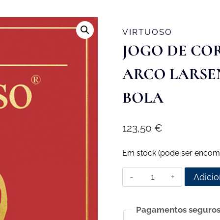
VIRTUOSO
JOGO DE CO
ARCO LARSE
BOLA
123,50
€
Em stock (pode ser encom
Quantidade
Adicio
de
Jogo
Pagamentos seguro
de