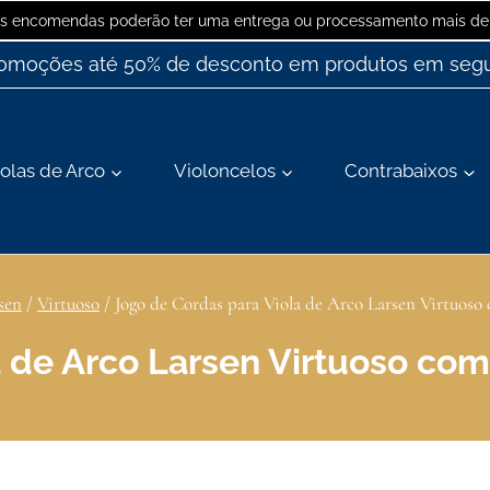
 as encomendas poderão ter uma entrega ou processamento mais dem
romoções até 50% de desconto em produtos em segu
olas de Arco
Violoncelos
Contrabaixos
sen
/
Virtuoso
/
Jogo de Cordas para Viola de Arco Larsen Virtuoso
 de Arco Larsen Virtuoso com