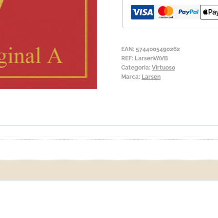
Cordas
para
Viola
de
EAN:
5744005490262
Arco
REF:
LarsenVAVB
Categoria:
Virtuoso
Larsen
Marca:
Larsen
Virtuoso
com
Lá
Bola