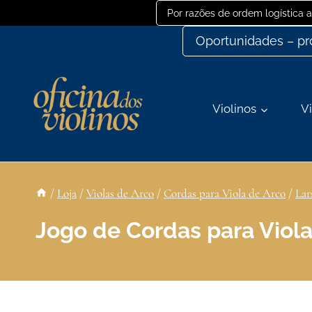
Ir
Por razões de ordem logística
para
Oportunidades – p
o
conteúdo
Violinos
Vi
/
Loja
/
Violas de Arco
/
Cordas para Viola de Arco
/
Lar
Jogo de Cordas para Viola