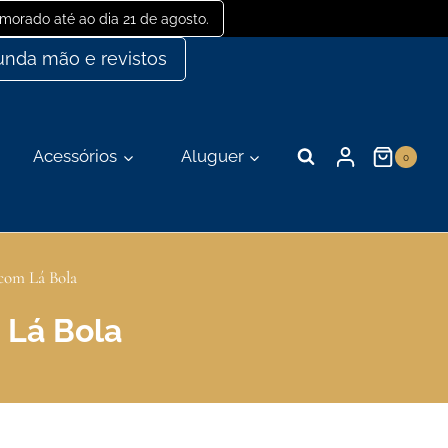
orado até ao dia 21 de agosto.
nda mão e revistos
Acessórios
Aluguer
0
 com Lá Bola
 Lá Bola