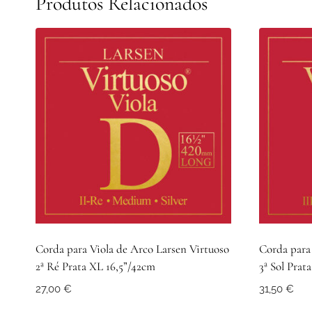
Produtos Relacionados
Corda para Viola de Arco Larsen Virtuoso
Corda para 
2ª Ré Prata XL 16,5”/42cm
3ª Sol Prata
27,00
€
31,50
€