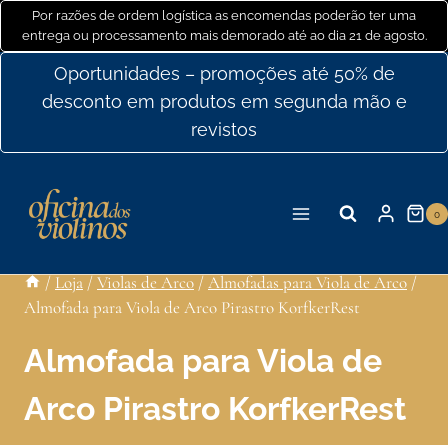
Ir
Por razões de ordem logística as encomendas poderão ter uma
entrega ou processamento mais demorado até ao dia 21 de agosto.
para
o
Oportunidades – promoções até 50% de
conteúdo
desconto em produtos em segunda mão e
revistos
0
/
Loja
/
Violas de Arco
/
Almofadas para Viola de Arco
/
Almofada para Viola de Arco Pirastro KorfkerRest
Almofada para Viola de
Arco Pirastro KorfkerRest