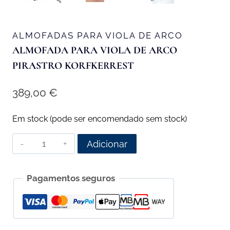
ALMOFADAS PARA VIOLA DE ARCO
ALMOFADA PARA VIOLA DE ARCO
PIRASTRO KORFKERREST
389,00
€
Em stock (pode ser encomendado sem stock)
Quantidade
Adicionar
de
Almofada
Pagamentos seguros
para
Viola
de
Arco