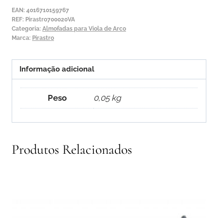
Pirastro
EAN:
4016710159767
KorfkerRest
REF:
Pirastro700020VA
Categoria:
Almofadas para Viola de Arco
Marca:
Pirastro
Informação adicional
Peso
0,05 kg
Produtos Relacionados