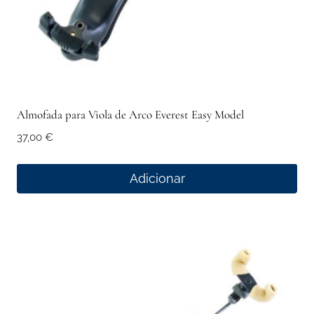
product
page
Almofada para Viola de Arco Everest Easy Model
37,00
€
Adicionar