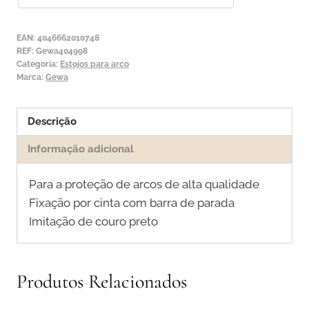
Contrabaixo
Francês
EAN:
4046662010748
Gewa
REF:
Gewa404998
Categoria:
Estojos para arco
Marca:
Gewa
Descrição
Informação adicional
Para a proteção de arcos de alta qualidade
Fixação por cinta com barra de parada
Imitação de couro preto
Produtos Relacionados