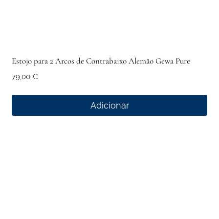
page
Estojo para 2 Arcos de Contrabaixo Alemão Gewa Pure
79,00
€
Adicionar