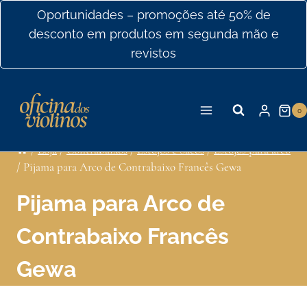
Ir
Oportunidades – promoções até 50% de
para
desconto em produtos em segunda mão e
o
revistos
conteúdo
0
/
Loja
/
Contrabaixos
/
Estojos e Sacos
/
Estojos para arco
/
Pijama para Arco de Contrabaixo Francês Gewa
Pijama para Arco de
Contrabaixo Francês
Gewa