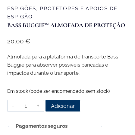
ESPIGÕES, PROTETORES E APOIOS DE
ESPIGÃO
BASS BUGGIE™ ALMOFADA DE PROTEÇÃO
20,00
€
Almofada para a plataforma de transporte Bass
Buggie para absorver possíveis pancadas e
impactos durante o transporte.
Em stock (pode ser encomendado sem stock)
Quantidade
Adicionar
de
Bass
Pagamentos seguros
Buggie™