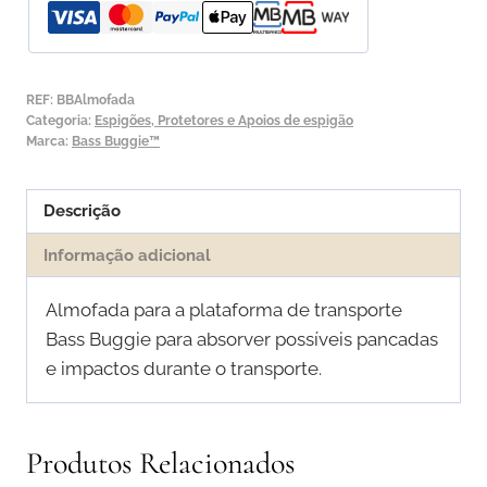
Almofada
de
proteção
REF:
BBAlmofada
Categoria:
Espigões, Protetores e Apoios de espigão
Marca:
Bass Buggie™
Descrição
Informação adicional
Almofada para a plataforma de transporte
Bass Buggie para absorver possíveis pancadas
e impactos durante o transporte.
Produtos Relacionados