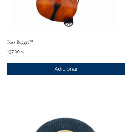
Bass Buggie™
197,00
€
Adicionar