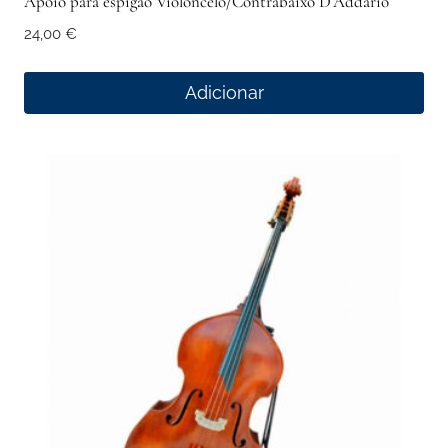
Apoio para espigão Violoncelo/Contrabaixo D’Addario
24,00
€
Adicionar