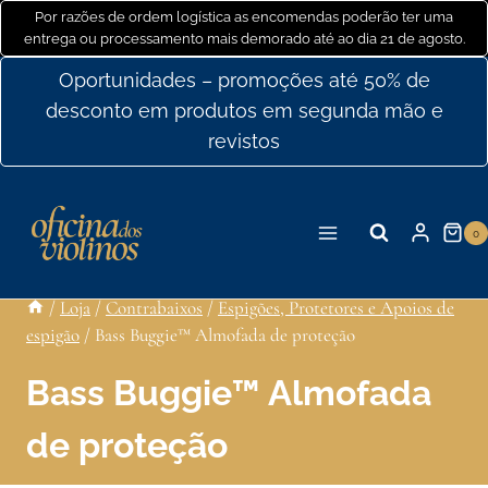
Ir
Por razões de ordem logística as encomendas poderão ter uma
entrega ou processamento mais demorado até ao dia 21 de agosto.
para
o
Oportunidades – promoções até 50% de
conteúdo
desconto em produtos em segunda mão e
revistos
0
/
Loja
/
Contrabaixos
/
Espigões, Protetores e Apoios de
espigão
/
Bass Buggie™ Almofada de proteção
Bass Buggie™ Almofada
de proteção