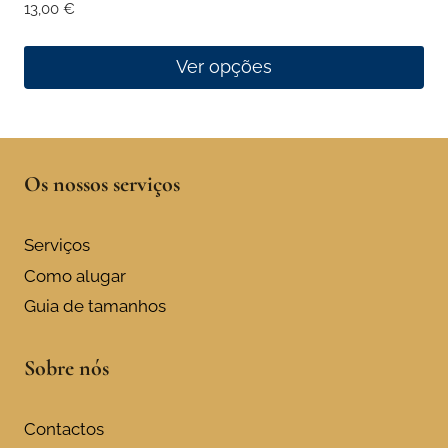
13,00
€
Ver opções
This
product
has
Os nossos serviços
multiple
variants.
The
Serviços
options
Como alugar
may
Guia de tamanhos
be
chosen
Sobre nós
on
the
product
Contactos