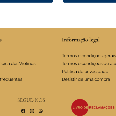
This
product
has
multiple
variants.
s
Informação legal
The
options
may
s
Termos e condições gerais
be
icina dos Violinos
Termos e condições de al
chosen
Política de privacidade
on
frequentes
Desistir de uma compra
the
product
page
SEGUE-NOS