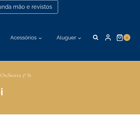
nda mão e revistos
Acessórios
Aluguer
0
Orchestra 5ª Si
i