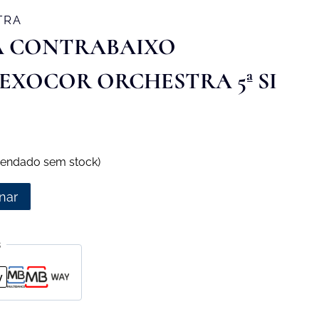
TRA
A CONTRABAIXO
EXOCOR ORCHESTRA 5ª SI
endado sem stock)
nar
s