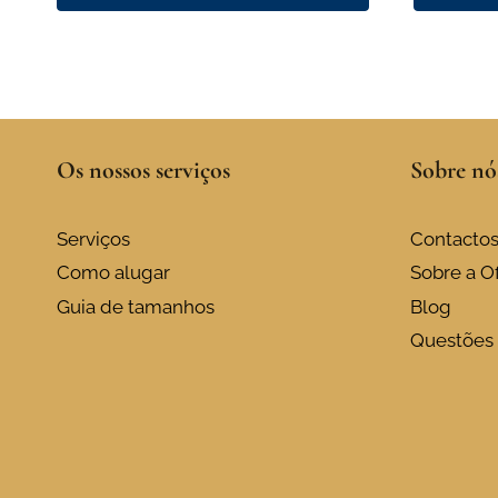
This
product
has
multiple
variants.
Os nossos serviços
Sobre nó
The
options
may
Serviços
Contacto
be
Como alugar
Sobre a Of
chosen
Guia de tamanhos
Blog
on
Questões 
the
product
page