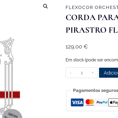
FLEXOCOR ORCHES
CORDA PAR
PIRASTRO FL
129,00
€
Em stock (pode ser encom
Quantidade
Adicio
de
Corda
Pagamentos seguro
para
Contrabaixo
Pirastro
Flexocor