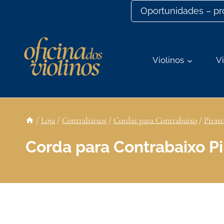
Ir
Oportunidades – p
para
o
conteúdo
Violinos
Vi
/
Loja
/
Contrabaixos
/
Cordas para Contrabaixo
/
Pirast
Corda para Contrabaixo Pir