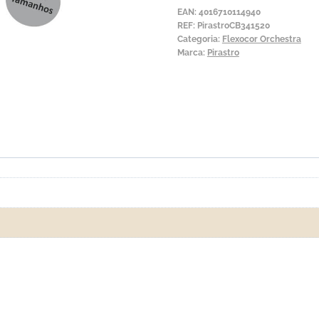
Orchestra
EAN:
4016710114940
5ª
REF:
PirastroCB341520
Categoria:
Flexocor Orchestra
Si
Marca:
Pirastro