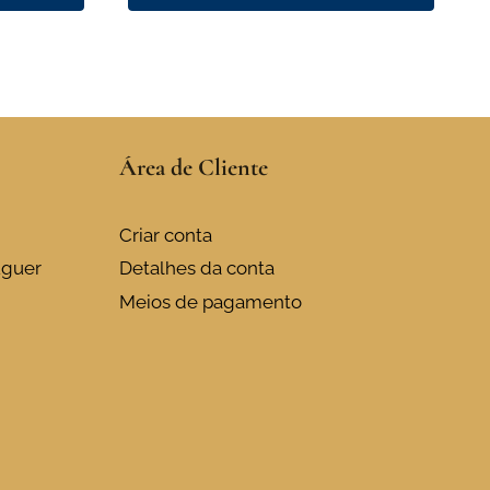
This
product
has
multiple
variants.
Área de Cliente
The
options
may
Criar conta
be
uguer
Detalhes da conta
chosen
Meios de pagamento
on
the
product
page