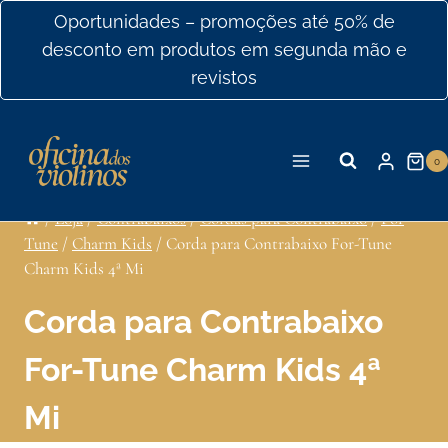
Ir
Oportunidades – promoções até 50% de
para
desconto em produtos em segunda mão e
o
revistos
conteúdo
0
/
Loja
/
Contrabaixos
/
Cordas para Contrabaixo
/
For
Tune
/
Charm Kids
/
Corda para Contrabaixo For-Tune
Charm Kids 4ª Mi
Corda para Contrabaixo
For-Tune Charm Kids 4ª
Mi