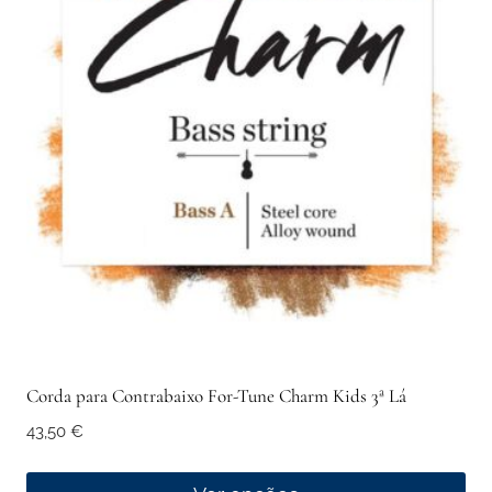
variants.
The
options
may
be
chosen
on
the
product
page
Corda para Contrabaixo For-Tune Charm Kids 3ª Lá
43,50
€