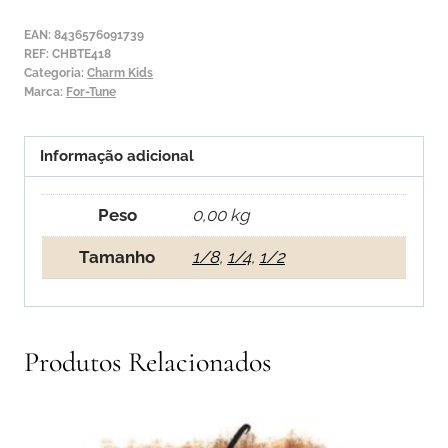
Tune
Charm
EAN:
8436576091739
Kids
REF:
CHBTE418
Categoria:
Charm Kids
4ª
Marca:
For-Tune
Mi
Informação adicional
Peso
0,00 kg
Tamanho
1/8
,
1/4
,
1/2
Produtos Relacionados