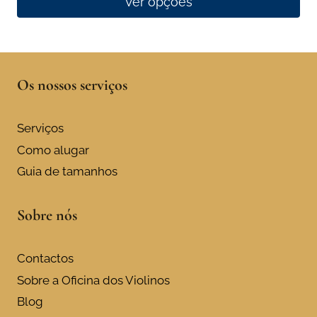
Ver opções
This
product
has
Os nossos serviços
multiple
variants.
The
Serviços
options
Como alugar
may
Guia de tamanhos
be
chosen
Sobre nós
on
the
product
Contactos
page
Sobre a Oficina dos Violinos
Blog