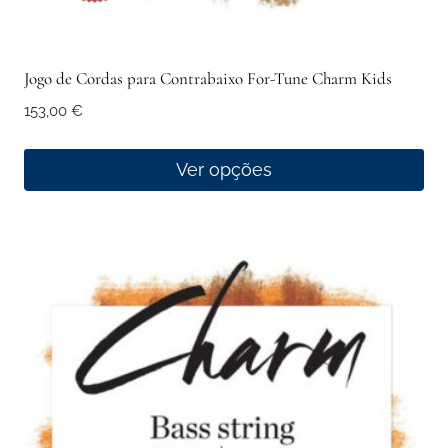
Jogo de Cordas para Contrabaixo For-Tune Charm Kids
153,00
€
Ver opções
This
product
has
multiple
variants.
The
options
may
be
chosen