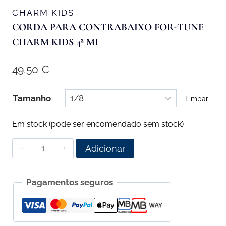
CHARM KIDS
CORDA PARA CONTRABAIXO FOR-TUNE
CHARM KIDS 4ª MI
49,50
€
Tamanho
Limpar
Em stock (pode ser encomendado sem stock)
Quantidade
Adicionar
de
Corda
Pagamentos seguros
para
Contrabaixo
For-