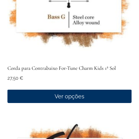
on
the
product
page
Corda para Contrabaixo For-Tune Charm Kids 1ª Sol
27,50
€
Ver opções
This
product
has
multiple