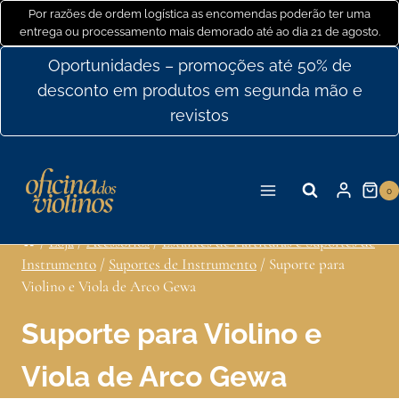
Ir
Por razões de ordem logística as encomendas poderão ter uma
entrega ou processamento mais demorado até ao dia 21 de agosto.
para
o
Oportunidades – promoções até 50% de
conteúdo
desconto em produtos em segunda mão e
revistos
0
/
Loja
/
Acessórios
/
Estantes de Partituras e Suportes de
Instrumento
/
Suportes de Instrumento
/
Suporte para
Violino e Viola de Arco Gewa
Suporte para Violino e
Viola de Arco Gewa