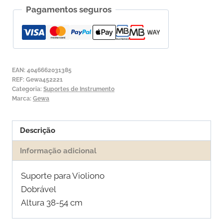
Pagamentos seguros
para
Violino
e
Viola
de
EAN:
4046662031385
Arco
REF:
Gewa452221
Categoria:
Suportes de Instrumento
Gewa
Marca:
Gewa
Descrição
Informação adicional
Suporte para Violiono
Dobrável
Altura 38-54 cm