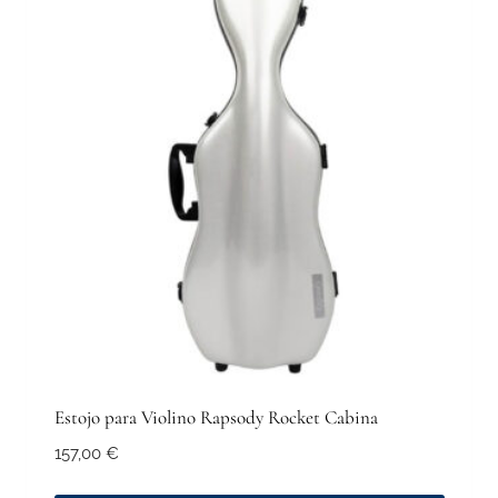
The
options
may
be
chosen
on
the
product
page
Estojo para Violino Rapsody Rocket Cabina
157,00
€