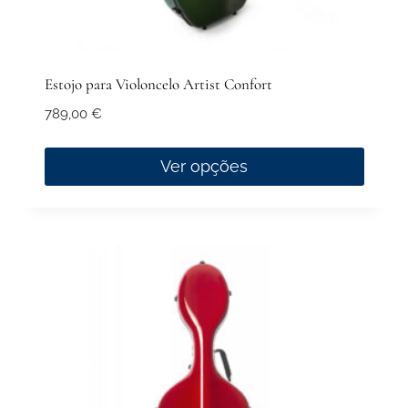
Estojo para Violoncelo Artist Confort
789,00
€
Ver opções
This
product
has
multiple
variants.
The
options
may
be