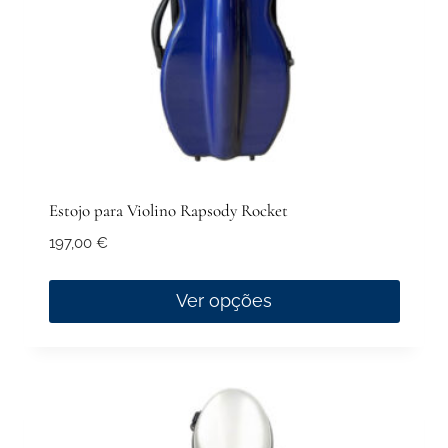
the
product
page
Estojo para Violino Rapsody Rocket
197,00
€
Ver opções
This
product
has
multiple
variants.