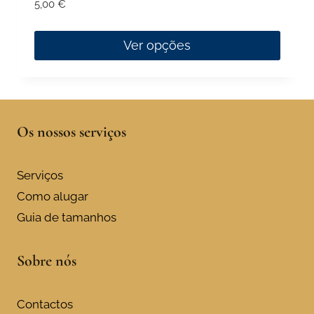
5,00
€
Ver opções
This
product
has
multiple
Os nossos serviços
variants.
The
Serviços
options
Como alugar
may
Guia de tamanhos
be
chosen
on
Sobre nós
the
product
Contactos