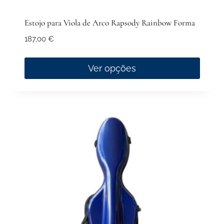
Estojo para Viola de Arco Rapsody Rainbow Forma
187,00
€
Ver opções
This
product
has
multiple
variants.
The
options
may
be
chosen
on