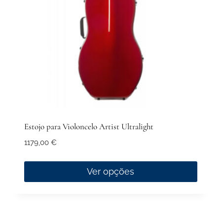
chosen
on
the
product
page
Estojo para Violoncelo Artist Ultralight
1179,00
€
Ver opções
This
product
has