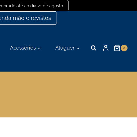
orado até ao dia 21 de agosto.
nda mão e revistos
Acessórios
Aluguer
0