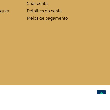
Criar conta
uguer
Detalhes da conta
Meios de pagamento
de