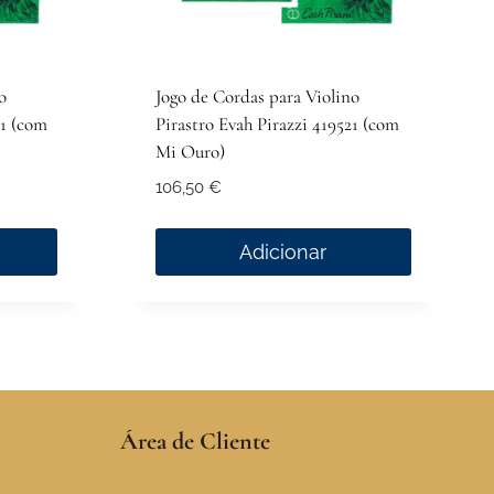
o
Jogo de Cordas para Violino
51 (com
Pirastro Evah Pirazzi 419521 (com
Mi Ouro)
106,50
€
Adicionar
Área de Cliente