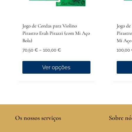
the
the
product
produ
page
page
Jogo de Cordas para Violino
Jogo de
Pirastro Evah Pirazzi (com Mi Aço
Pirastr
Bola)
Mi Aço
Price
70,50
€
–
100,00
€
100,00
range:
70,50 €
Ver opções
through
This
100,00 €
product
has
multiple
variants.
Os nossos serviços
The
Sobre nó
options