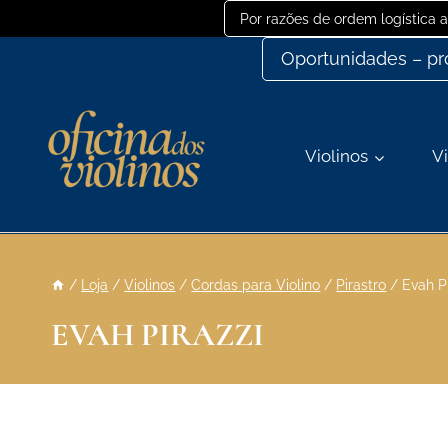
Ir
Por razões de ordem logística
para
Oportunidades – p
o
conteúdo
Violinos
Vi
/
Loja
/
Violinos
/
Cordas para Violino
/
Pirastro
/
Evah Pi
EVAH PIRAZZI