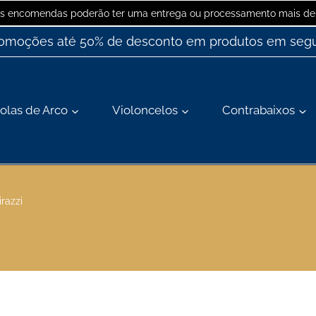
 as encomendas poderão ter uma entrega ou processamento mais dem
romoções até 50% de desconto em produtos em segu
olas de Arco
Violoncelos
Contrabaixos
razzi