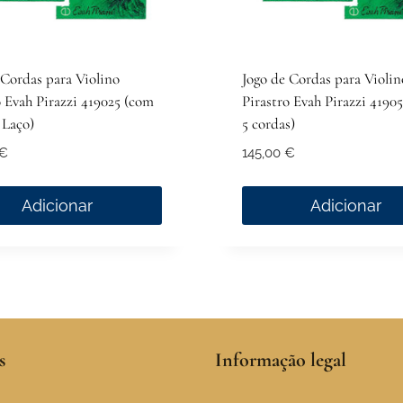
the
ct
product
page
 Cordas para Violino
Jogo de Cordas para Violin
o Evah Pirazzi 419025 (com
Pirastro Evah Pirazzi 4190
 Laço)
5 cordas)
€
145,00
€
Adicionar
Adicionar
s
Informação legal