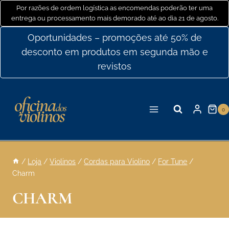
Ir
Por razões de ordem logística as encomendas poderão ter uma
entrega ou processamento mais demorado até ao dia 21 de agosto.
para
o
Oportunidades – promoções até 50% de
conteúdo
desconto em produtos em segunda mão e
revistos
0
/
Loja
/
Violinos
/
Cordas para Violino
/
For Tune
/
Charm
CHARM