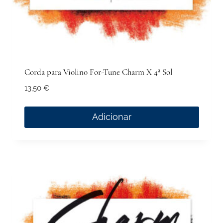
Corda para Violino For-Tune Charm X 4ª Sol
13,50
€
Adicionar