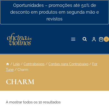
Ir
Oportunidades – promoções até 50% de
para
desconto em produtos em segunda mão e
o
revistos
conteúdo
0
/
Loja
/
Contrabaixos
/
Cordas para Contrabaixo
/
For
Tune
/
Charm
CHARM
A mostrar todos os 10 resultados