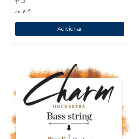
3ª Lá
39,50
€
Adicionar