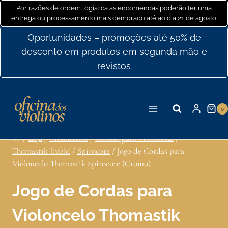
Ir
Por razões de ordem logística as encomendas poderão ter uma
entrega ou processamento mais demorado até ao dia 21 de agosto.
para
o
Oportunidades – promoções até 50% de
conteúdo
desconto em produtos em segunda mão e
revistos
0
/
Loja
/
Violoncelos
/
Cordas para Violoncelo
/
Thomastik Infeld
/
Spirocore
/
Jogo de Cordas para
Violoncelo Thomastik Spirocore (Cromo)
Jogo de Cordas para
Violoncelo Thomastik