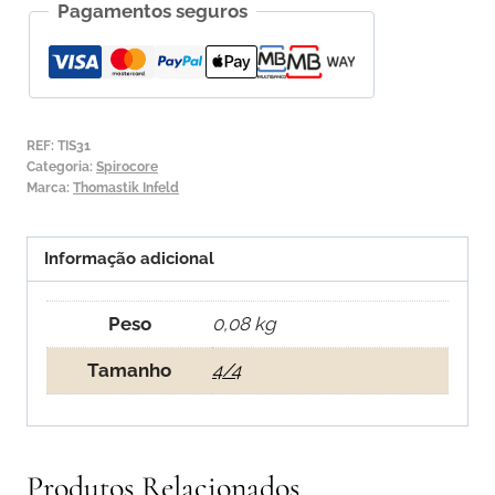
Pagamentos seguros
de
Cordas
para
Violoncelo
Thomastik
REF:
TIS31
Spirocore
Categoria:
Spirocore
Marca:
Thomastik Infeld
(Cromo)
Informação adicional
Peso
0,08 kg
Tamanho
4/4
Produtos Relacionados