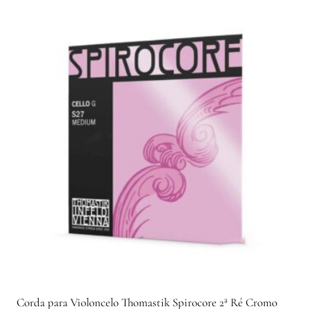
Corda para Violoncelo Thomastik Spirocore 2ª Ré Cromo