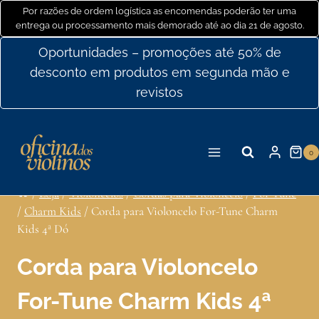
Ir
Por razões de ordem logística as encomendas poderão ter uma
entrega ou processamento mais demorado até ao dia 21 de agosto.
para
o
Oportunidades – promoções até 50% de
conteúdo
desconto em produtos em segunda mão e
revistos
0
/
Loja
/
Violoncelos
/
Cordas para Violoncelo
/
For Tune
/
Charm Kids
/
Corda para Violoncelo For-Tune Charm
Kids 4ª Dó
Corda para Violoncelo
For-Tune Charm Kids 4ª