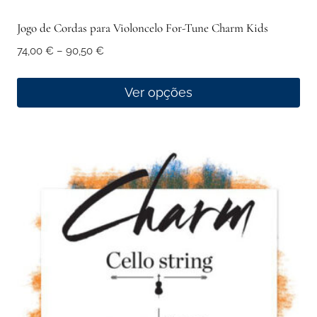
Jogo de Cordas para Violoncelo For-Tune Charm Kids
Price
74,00
€
–
90,50
€
range:
74,00 €
Ver opções
through
This
90,50 €
product
has
multiple
variants.
The
options
may
be
chosen
on