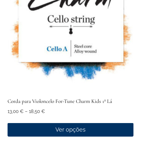
options
may
be
chosen
on
the
product
page
Corda para Violoncelo For-Tune Charm Kids 1ª Lá
Price
13,00
€
–
18,50
€
range:
13,00 €
Ver opções
through
This
18,50 €