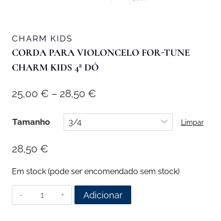
CHARM KIDS
CORDA PARA VIOLONCELO FOR-TUNE
CHARM KIDS 4ª DÓ
Price
25,00
€
–
28,50
€
range:
Tamanho
Limpar
25,00 €
through
28,50
€
28,50 €
Em stock (pode ser encomendado sem stock)
Quantidade
Adicionar
de
Corda