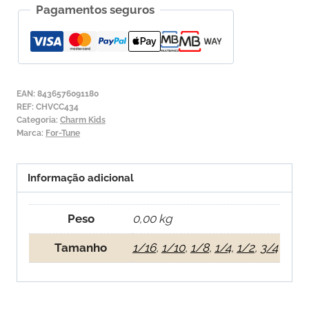
Pagamentos seguros
para
Violoncelo
For-
Tune
Charm
EAN:
8436576091180
Kids
REF:
CHVCC434
Categoria:
Charm Kids
4ª
Marca:
For-Tune
Dó
Informação adicional
Peso
0,00 kg
Tamanho
1/16
,
1/10
,
1/8
,
1/4
,
1/2
,
3/4