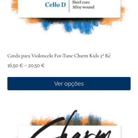
the
product
page
Corda para Violoncelo For-Tune Charm Kids 2ª Ré
Price
16,50
€
–
20,50
€
range:
16,50 €
Ver opções
through
This
20,50 €
product
has
multiple
variants.
The