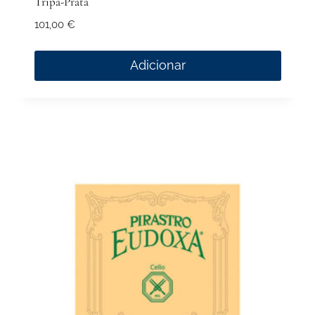
Tripa-Prata
101,00
€
Adicionar