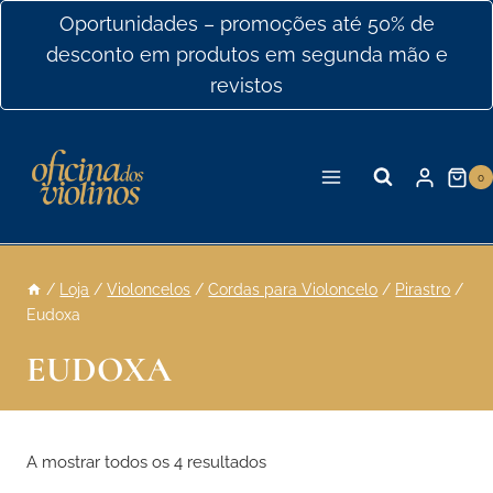
Ir
Oportunidades – promoções até 50% de
para
desconto em produtos em segunda mão e
o
revistos
conteúdo
0
/
Loja
/
Violoncelos
/
Cordas para Violoncelo
/
Pirastro
/
Eudoxa
EUDOXA
A mostrar todos os 4 resultados